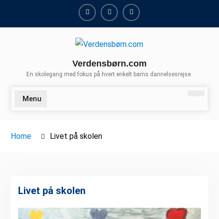
Skip
to
Youtube
Facebook
Instagram
content
Verdensbørn.com
En skolegang med fokus på hvert enkelt barns dannelsesrejse.
Menu
Search
Home
Livet på skolen
Livet på skolen