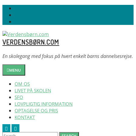
Skip
Youtube
to
Facebook
content
Instagram
VERDENSBØRN.COM
En skolegang med fokus på hvert enkelt barns dannelsesrejse.
MENU
OM OS
LIVET PÅ SKOLEN
SFO
LOVPLIGTIG INFORMATION
OPTAGELSE OG PRIS
KONTAKT
Search
Search
Search
Close
SEARCH