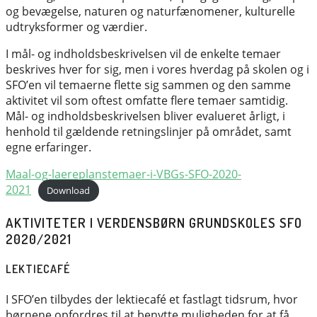
og bevægelse, naturen og naturfænomener, kulturelle
udtryksformer og værdier.
I mål- og indholdsbeskrivelsen vil de enkelte temaer
beskrives hver for sig, men i vores hverdag på skolen og i
SFO’en vil temaerne flette sig sammen og den samme
aktivitet vil som oftest omfatte flere temaer samtidig.
Mål- og indholdsbeskrivelsen bliver evalueret årligt, i
henhold til gældende retningslinjer på området, samt
egne erfaringer.
Maal-og-laereplanstemaer-i-VBGs-SFO-2020-
2021
Download
AKTIVITETER I VERDENSBØRN GRUNDSKOLES SFO
2020/2021
LEKTIECAFÉ
I SFO’en tilbydes der lektiecafé et fastlagt tidsrum, hvor
børnene opfordres til at benytte muligheden for at få